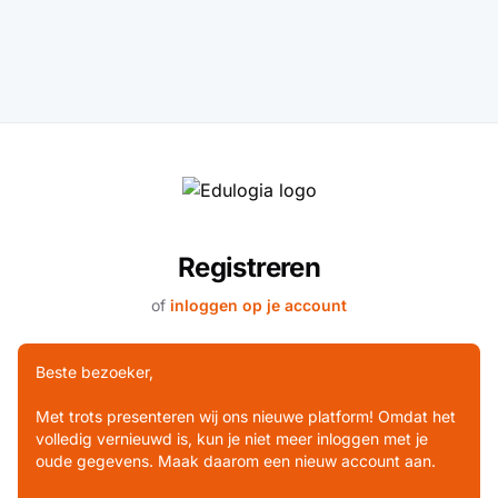
Registreren
of
inloggen op je account
Beste bezoeker,
Met trots presenteren wij ons nieuwe platform! Omdat het
volledig vernieuwd is, kun je niet meer inloggen met je
oude gegevens. Maak daarom een nieuw account aan.