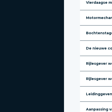
Vierdaagse m
Motormechan
Bochtenstage
De nieuwe c
Rijlesgever w
Rijlesgever 
Leidinggeven 
Aanpassing van