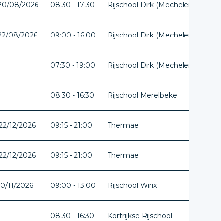
 20/08/2026
08:30 - 17:30
Rijschool Dirk (Mechelen)
Ant
 22/08/2026
09:00 - 16:00
Rijschool Dirk (Mechelen)
Ant
07:30 - 19:00
Rijschool Dirk (Mechelen)
Ant
08:30 - 16:30
Rijschool Merelbeke
Oos
22/12/2026
09:15 - 21:00
Thermae
Vla
22/12/2026
09:15 - 21:00
Thermae
Vla
20/11/2026
09:00 - 13:00
Rijschool Wirix
Lim
08:30 - 16:30
Kortrijkse Rijschool
Wes