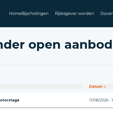
Home
Bijscholingen
Rijlesgever worden
Docen
nder open aanbod
Datum
otorstage
11/08/2026 - 