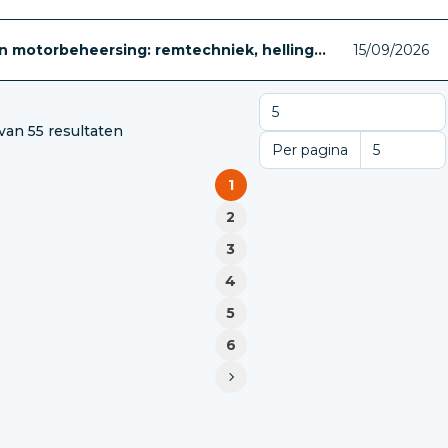
 motorbeheersing: remtechniek, helling...
15/09/2026
 van 55 resultaten
Per pagina
Per pagina
1
2
3
4
5
6