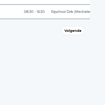
08:30 - 16:30
Rijschool Dirk (Mechelen)
Ant
Volgende