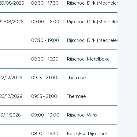
 20/08/2026
08:30 - 17:30
Rijschool Dirk (Mechelen)
Ant
 22/08/2026
09:00 - 16:00
Rijschool Dirk (Mechelen)
Ant
07:30 - 19:00
Rijschool Dirk (Mechelen)
Ant
08:30 - 16:30
Rijschool Merelbeke
Oos
22/12/2026
09:15 - 21:00
Thermae
Vla
22/12/2026
09:15 - 21:00
Thermae
Vla
20/11/2026
09:00 - 13:00
Rijschool Wirix
Lim
08:30 - 16:30
Kortrijkse Rijschool
Wes