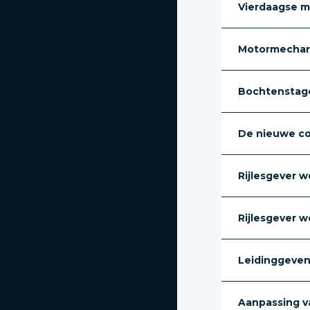
Vierdaagse m
Motormechan
Bochtenstage
De nieuwe c
Rijlesgever w
Rijlesgever 
Leidinggeven 
Aanpassing van