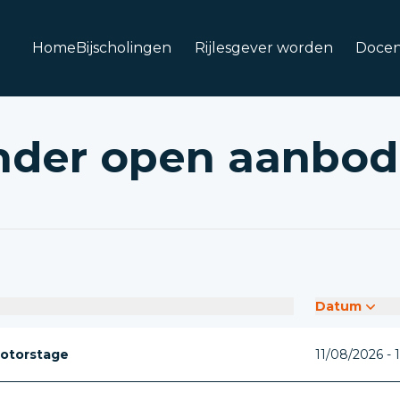
Home
Bijscholingen
Rijlesgever worden
Docen
nder open aanbod
Datum
otorstage
11/08/2026 - 