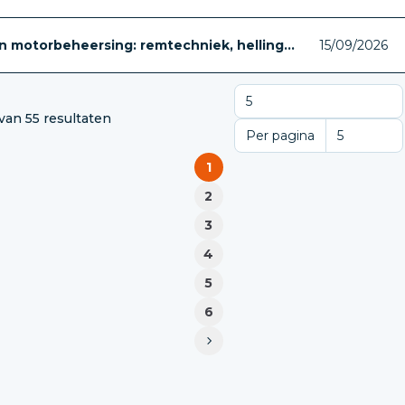
 motorbeheersing: remtechniek, helling...
15/09/2026
 van 55 resultaten
Per pagina
Per pagina
1
2
3
4
5
6