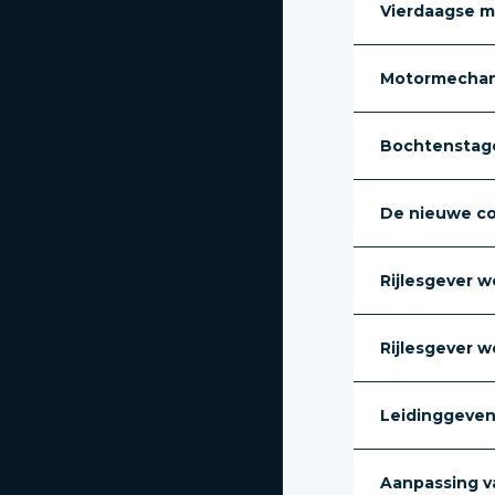
Vierdaagse m
Motormechan
Bochtenstage
De nieuwe c
Rijlesgever w
Rijlesgever 
Leidinggeven 
Aanpassing van