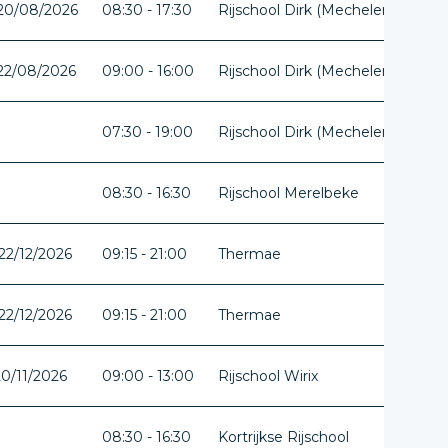
 20/08/2026
08:30 - 17:30
Rijschool Dirk (Mechelen)
Ant
 22/08/2026
09:00 - 16:00
Rijschool Dirk (Mechelen)
Ant
07:30 - 19:00
Rijschool Dirk (Mechelen)
Ant
08:30 - 16:30
Rijschool Merelbeke
Oos
22/12/2026
09:15 - 21:00
Thermae
Vla
22/12/2026
09:15 - 21:00
Thermae
Vla
20/11/2026
09:00 - 13:00
Rijschool Wirix
Lim
08:30 - 16:30
Kortrijkse Rijschool
Wes