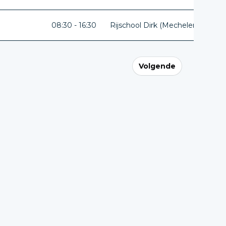
08:30 - 16:30
Rijschool Dirk (Mechelen)
Ant
Volgende