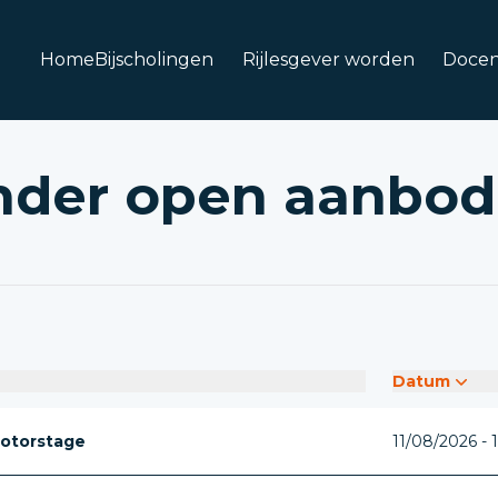
Home
Bijscholingen
Rijlesgever worden
Docen
nder open aanbod
Datum
otorstage
11/08/2026 - 