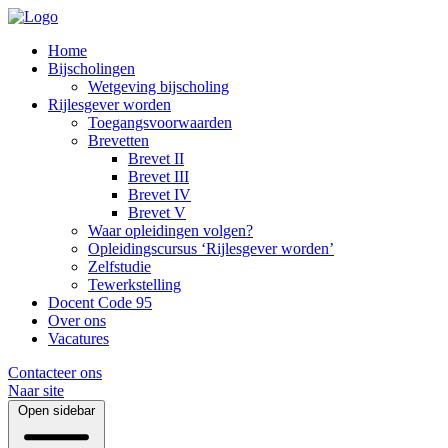
Home
Bijscholingen
Wetgeving bijscholing
Rijlesgever worden
Toegangsvoorwaarden
Brevetten
Brevet II
Brevet III
Brevet IV
Brevet V
Waar opleidingen volgen?
Opleidingscursus ‘Rijlesgever worden’
Zelfstudie
Tewerkstelling
Docent Code 95
Over ons
Vacatures
Contacteer ons
Naar site
Open sidebar