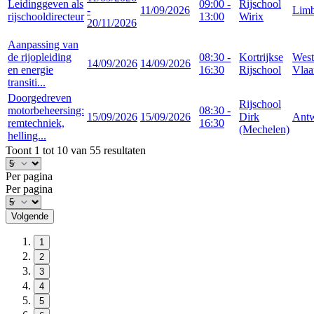
Leidinggeven als
09:00 -
Rijschool
-
11/09/2026
Lim
rijschooldirecteur
13:00
Wirix
20/11/2026
Aanpassing van
de rijopleiding
08:30 -
Kortrijkse
West
14/09/2026
14/09/2026
en energie
16:30
Rijschool
Vlaa
transiti...
Doorgedreven
Rijschool
motorbeheersing:
08:30 -
15/09/2026
15/09/2026
Dirk
Ant
remtechniek,
16:30
(Mechelen)
helling...
Toont 1 tot 10 van 55 resultaten
Per pagina
Per pagina
Volgende
1
2
3
4
5