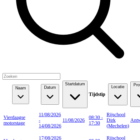
Startdatum
Pro
Locatie
Datum
Naam
Tijdstip
11/08/2026
Rijschool
Vierdaagse
08:30 -
-
11/08/2026
Dirk
Ant
motorstage
17:30
14/08/2026
(Mechelen)
17/08/2026
Rijschool