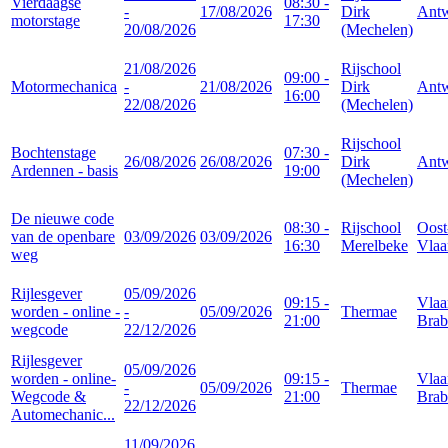
Vierdaagse
08:30 -
-
17/08/2026
Dirk
Ant
motorstage
17:30
20/08/2026
(Mechelen)
21/08/2026
Rijschool
09:00 -
Motormechanica
-
21/08/2026
Dirk
Ant
16:00
22/08/2026
(Mechelen)
Rijschool
Bochtenstage
07:30 -
26/08/2026
26/08/2026
Dirk
Ant
Ardennen - basis
19:00
(Mechelen)
De nieuwe code
08:30 -
Rijschool
Oost
van de openbare
03/09/2026
03/09/2026
16:30
Merelbeke
Vlaa
weg
Rijlesgever
05/09/2026
09:15 -
Vlaa
worden - online -
-
05/09/2026
Thermae
21:00
Brab
wegcode
22/12/2026
Rijlesgever
05/09/2026
worden - online-
09:15 -
Vlaa
-
05/09/2026
Thermae
Wegcode &
21:00
Brab
22/12/2026
Automechanic...
11/09/2026