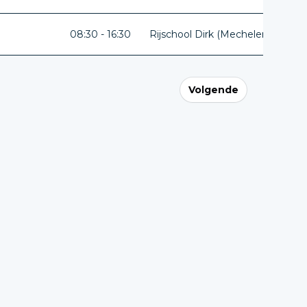
08:30 - 16:30
Rijschool Dirk (Mechelen)
Ant
Volgende