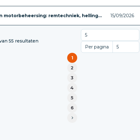
 motorbeheersing: remtechniek, helling...
15/09/2026
 van 55 resultaten
Per pagina
Per pagina
1
2
3
4
5
6