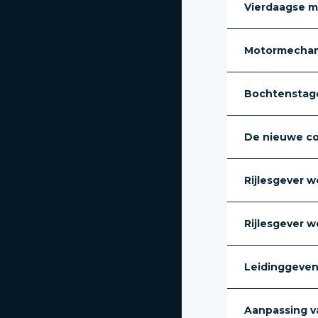
Vierdaagse m
Motormechan
Bochtenstage
De nieuwe c
Rijlesgever w
Rijlesgever 
Leidinggeven 
Aanpassing van