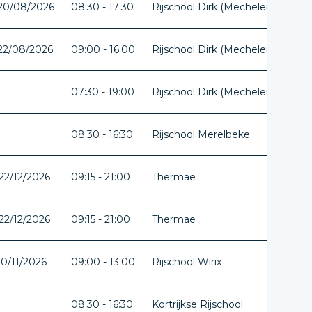
 20/08/2026
08:30 - 17:30
Rijschool Dirk (Mechelen)
Ant
 22/08/2026
09:00 - 16:00
Rijschool Dirk (Mechelen)
Ant
07:30 - 19:00
Rijschool Dirk (Mechelen)
Ant
08:30 - 16:30
Rijschool Merelbeke
Oos
22/12/2026
09:15 - 21:00
Thermae
Vla
22/12/2026
09:15 - 21:00
Thermae
Vla
20/11/2026
09:00 - 13:00
Rijschool Wirix
Lim
08:30 - 16:30
Kortrijkse Rijschool
Wes