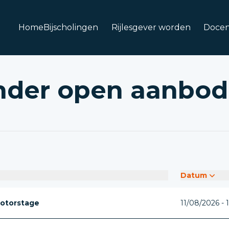
Home
Bijscholingen
Rijlesgever worden
Docen
nder open aanbod
Datum
otorstage
11/08/2026 - 