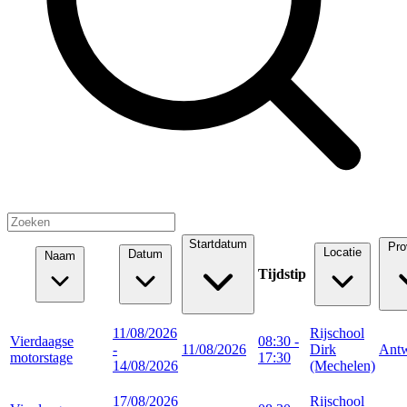
Startdatum
Pro
Locatie
Datum
Naam
Tijdstip
11/08/2026
Rijschool
Vierdaagse
08:30 -
-
11/08/2026
Dirk
Ant
motorstage
17:30
14/08/2026
(Mechelen)
17/08/2026
Rijschool