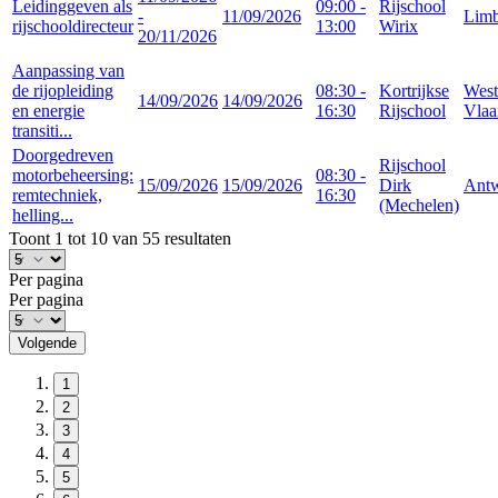
Leidinggeven als
09:00 -
Rijschool
-
11/09/2026
Lim
rijschooldirecteur
13:00
Wirix
20/11/2026
Aanpassing van
de rijopleiding
08:30 -
Kortrijkse
West
14/09/2026
14/09/2026
en energie
16:30
Rijschool
Vlaa
transiti...
Doorgedreven
Rijschool
motorbeheersing:
08:30 -
15/09/2026
15/09/2026
Dirk
Ant
remtechniek,
16:30
(Mechelen)
helling...
Toont 1 tot 10 van 55 resultaten
Per pagina
Per pagina
Volgende
1
2
3
4
5