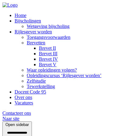
Home
Bijscholingen
Wetgeving bijscholing
Rijlesgever worden
Toegangsvoorwaarden
Brevetten
Brevet II
Brevet III
Brevet IV
Brevet V
Waar opleidingen volgen?
Opleidingscursus ‘Rijlesgever worden’
Zelfstudie
Tewerkstelling
Docent Code 95
Over ons
Vacatures
Contacteer ons
Naar site
Open sidebar