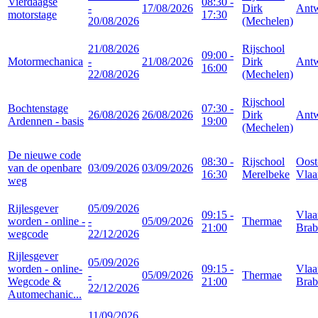
Vierdaagse
08:30 -
-
17/08/2026
Dirk
Ant
motorstage
17:30
20/08/2026
(Mechelen)
21/08/2026
Rijschool
09:00 -
Motormechanica
-
21/08/2026
Dirk
Ant
16:00
22/08/2026
(Mechelen)
Rijschool
Bochtenstage
07:30 -
26/08/2026
26/08/2026
Dirk
Ant
Ardennen - basis
19:00
(Mechelen)
De nieuwe code
08:30 -
Rijschool
Oost
van de openbare
03/09/2026
03/09/2026
16:30
Merelbeke
Vlaa
weg
Rijlesgever
05/09/2026
09:15 -
Vlaa
worden - online -
-
05/09/2026
Thermae
21:00
Brab
wegcode
22/12/2026
Rijlesgever
05/09/2026
worden - online-
09:15 -
Vlaa
-
05/09/2026
Thermae
Wegcode &
21:00
Brab
22/12/2026
Automechanic...
11/09/2026