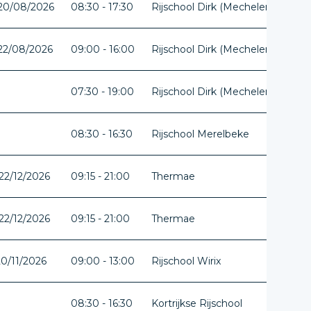
 20/08/2026
08:30 - 17:30
Rijschool Dirk (Mechelen)
Ant
 22/08/2026
09:00 - 16:00
Rijschool Dirk (Mechelen)
Ant
07:30 - 19:00
Rijschool Dirk (Mechelen)
Ant
08:30 - 16:30
Rijschool Merelbeke
Oos
22/12/2026
09:15 - 21:00
Thermae
Vla
22/12/2026
09:15 - 21:00
Thermae
Vla
20/11/2026
09:00 - 13:00
Rijschool Wirix
Lim
08:30 - 16:30
Kortrijkse Rijschool
Wes