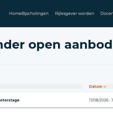
Home
Bijscholingen
Rijlesgever worden
Docen
nder open aanbod
Datum
otorstage
11/08/2026 - 