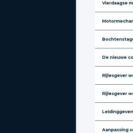
Vierdaagse m
Motormechan
Bochtenstage
De nieuwe c
Rijlesgever w
Rijlesgever 
Leidinggeven 
Aanpassing van